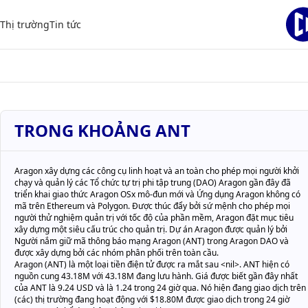
Thị trường
Tin tức
TRONG KHOẢNG ANT
Aragon xây dựng các công cụ linh hoạt và an toàn cho phép mọi người khởi
chạy và quản lý các Tổ chức tự trị phi tập trung (DAO) Aragon gần đây đã
triển khai giao thức Aragon OSx mô-đun mới và Ứng dụng Aragon không có
mã trên Ethereum và Polygon. Được thúc đẩy bởi sứ mệnh cho phép mọi
người thử nghiệm quản trị với tốc độ của phần mềm, Aragon đặt mục tiêu
xây dựng một siêu cấu trúc cho quản trị. Dự án Aragon được quản lý bởi
Người nắm giữ mã thông báo mạng Aragon (ANT) trong Aragon DAO và
được xây dựng bởi các nhóm phân phối trên toàn cầu.
Aragon (ANT) là một loại tiền điện tử được ra mắt sau <nil>. ANT hiện có
nguồn cung 43.18M với 43.18M đang lưu hành. Giá được biết gần đây nhất
của ANT là 9.24 USD và là 1.24 trong 24 giờ qua. Nó hiện đang giao dịch trên
(các) thị trường đang hoạt động với $18.80M được giao dịch trong 24 giờ