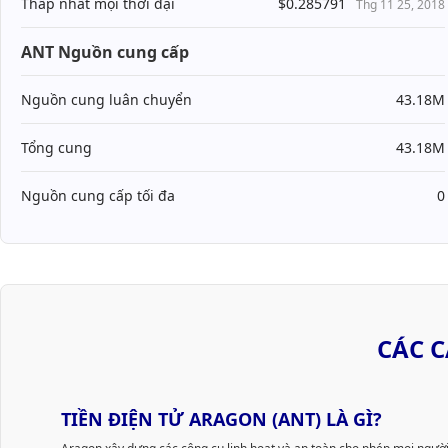
Thấp nhất mọi thời đại
$0.285791
Thg 11 25, 2018
ANT Nguồn cung cấp
Nguồn cung luân chuyển
43.18M
Tổng cung
43.18M
Nguồn cung cấp tối đa
0
CÁC 
TIỀN ĐIỆN TỬ ARAGON (ANT) LÀ GÌ?