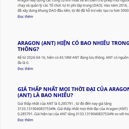
Aragon xây dựng các công cụ linh hoạt và an toàn cho phép mọi người
chạy và quản lý các Tổ chức tự trị phi tập trung (DAO). Vào năm 2016
đã xây dựng khung DAO đầu tiên, từ đó đã hỗ trợ việc tạo ra hơn 500
đảm bảo giá trị hơn 12 tỷ USD cho các dự án hàng đầu như Lido, Dece
Đọc thêm
API3, Aavegotchi và NFTX. Aragon gần đây đã triển khai giao thức Ar
mô-đun mới và Ứng dụng Aragon không có mã trên Ethereum và Poly
Được thúc đẩy bởi sứ mệnh cho phép mọi người thử nghiệm quản trị v
của phần mềm, Aragon đặt mục tiêu xây dựng một siêu cấu trúc cho qu
ARAGON (ANT) HIỆN CÓ BAO NHIÊU TRON
THÔNG?
Kể từ 2024-04-16, hiện có 43.18M ANT đang lưu thông. ANT có nguồn cung tối
đa là 0.
Đọc thêm
GIÁ THẤP NHẤT MỌI THỜI ĐẠI CỦA ARAGO
(ANT) LÀ BAO NHIÊU?
Giá thấp nhất của ANT là 0.285791
, từ đó đến nay giá tăng
3133.1319040837534%. Giá thấp nhất mọi thời đại của Aragon (ANT) 
0.285791. Giá hiện tại của ANT tăng 3133.1319040837534% so với m
thấp nhất của nó.
Đọc thêm