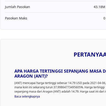
Jumlah Pasokan
43.18M
Pasokan Maks
0
PERTANYAA
APA HARGA TERTINGGI SEPANJANG MASA D
ARAGON (ANT)?
(ANT) mencapai harga tertinggi sebesar 14.79 USD pada 2021-04-06,
mana koin ini sekarang turun 37.99864773495605%. Harga tertinggi
sepanjang masa dari Aragon (ANT) adalah 14.79. Harga saat ini dari
turun 37.99864773495605% dari harga tertingginya.
Baca selengkapnya