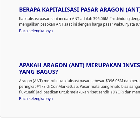
BERAPA KAPITALISASI PASAR ARAGON (ANT
Kapitalisasi pasar saat ini dari ANT adalah 396.06M. Ini dihitung den
mengalikan pasokan ANT saat ini dengan harga pasar waktu nyata 9.
Baca selengkapnya
APAKAH ARAGON (ANT) MERUPAKAN INVES
YANG BAGUS?
Aragon (ANT) memiliki kapitalisasi pasar sebesar $396.06M dan bera
peringkat #178 di CoinMarketCap. Pasar mata uang kripto bisa sanga
fluktuatif, jadi pastikan untuk melakukan riset sendiri (DYOR) dan meni
toleransi risiko Anda. Selain itu, analisis tren dan pola harga Aragon 
Baca selengkapnya
untuk menemukan waktu terbaik untuk membeli ANT.