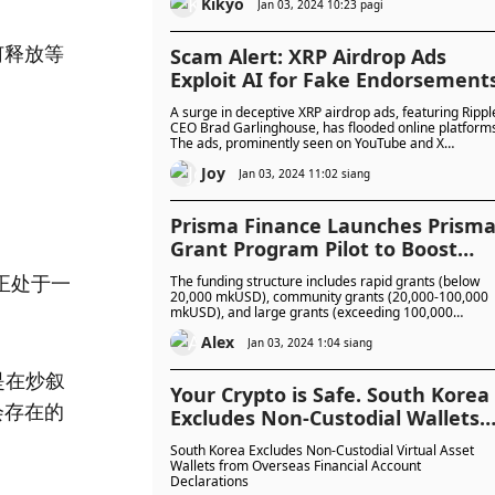
Kikyo
Jan 03, 2024 10:23 pagi
何释放等
Scam Alert: XRP Airdrop Ads
Exploit AI for Fake Endorsement
A surge in deceptive XRP airdrop ads, featuring Rippl
CEO Brad Garlinghouse, has flooded online platform
The ads, prominently seen on YouTube and X
(formerly Twitter), employ sophisticated artificial
Joy
intelligence to fabricate Garlinghouse's endorsement
Jan 03, 2024 11:02 siang
enticing users to send XRP for a promised airdrop.
Despite YouTube's safeguards, these scams persist,
gaining traction on X.
Prisma Finance Launches Prism
Grant Program Pilot to Boost
Ecosystem Development
前正处于一
The funding structure includes rapid grants (below
20,000 mkUSD), community grants (20,000-100,000
mkUSD), and large grants (exceeding 100,000
mkUSD).
Alex
Jan 03, 2024 1:04 siang
是在炒叙
Your Crypto is Safe. South Korea
会存在的
Excludes Non-Custodial Wallets
from Financial Declarations
South Korea Excludes Non-Custodial Virtual Asset
Wallets from Overseas Financial Account
Declarations