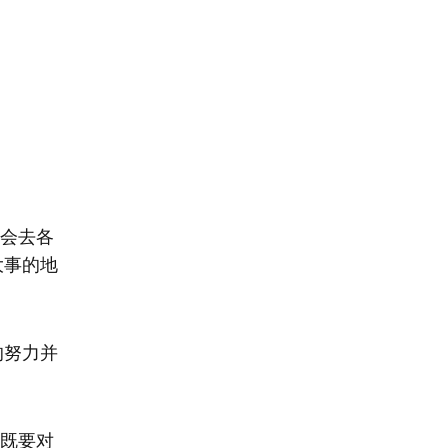
时会去各
大事的地
的努力并
，既要对