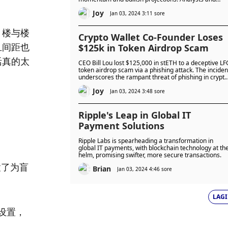
patterns foresee a significant upward trajectory,
Joy
fostering anticipation for Polygon's continued ascent.
Jan 03, 2024 3:11 sore
。楼与楼
Crypto Wallet Co-Founder Loses
且间距也
$125k in Token Airdrop Scam
活真的太
CEO Bill Lou lost $125,000 in stETH to a deceptive LF
token airdrop scam via a phishing attack. The inciden
underscores the rampant threat of phishing in crypto
urging users to stay vigilant and verify sources for
Joy
secure transactions.
Jan 03, 2024 3:48 sore
Ripple's Leap in Global IT
Payment Solutions
Ripple Labs is spearheading a transformation in
global IT payments, with blockchain technology at th
helm, promising swifter, more secure transactions.
置了为盲
Brian
Jan 03, 2024 4:46 sore
LAGI
设置，