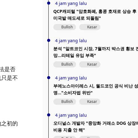
4 jam yang lalu
QCP캐피털 "암호화폐, 홍콩 호재로 상승 후
미국발 매도세로 되돌림"
Bullish
Kasar
4 jam yang lalu
분석 "알트코인 시장, 7월까지 박스권 횡보 
망...리테일 유입 부족"
Bullish
Kasar
看法是否
也只是不
4 jam yang lalu
부에노스아이레스 시, 월드코인 공식 비난 
명..."소비자법 위반"
Bullish
Kasar
4 jam yang lalu
地之初的
오디널스 개발자 "중앙화 거래소 DOG 상장
비용 지출 안 해"