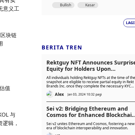
正具有实
Bullish
Kasar
无意义工
LAGI
与区块链
 
BERITA TREN
Rektguy NFT Announces Surpris
Equity for Holders Upon
Successful KYC
All individuals holding Rektguy NFTs at the time of th
snapshot are eligible to receive partial equity in Rekt
Brands Inc. once they complete the necessary KYC
，估值
procedures.
Alex
Jan 03, 2024 10:32 pagi
Sei v2: Bridging Ethereum and
L 与 
Cosmos for Enhanced Blockchai
Unity
资逻辑，
Sei v2 unites Ethereum and Cosmos, fostering a new
era of blockchain interoperability and innovation.