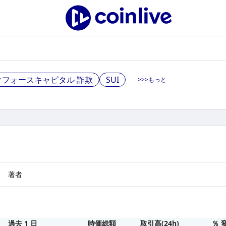
クフォースキャピタル 詐欺
SUI
>>>
もっと
著者
過去 1 日
時価総額
取引高(24h)
％ 