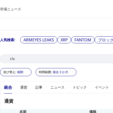
市場
ニュース
ARMEYES LEAKS
XRP
FANTOM
ブロッ
人気検索
:
並び替え
:
相関
時間範囲
:
過去 3 か月
統合
通貨
記事
ニュース
トピック
イベント
通貨
名前
価格