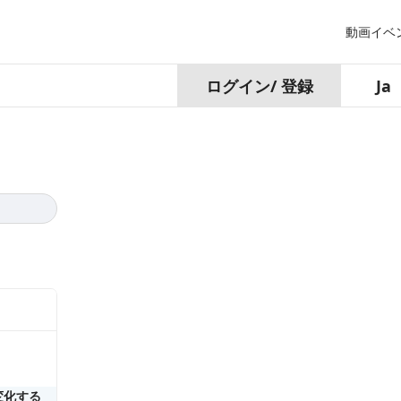
動画
イベ
ログイン
/
登録
Ja
変化する