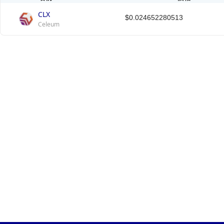
CLX
$0.024652280513
Celeum